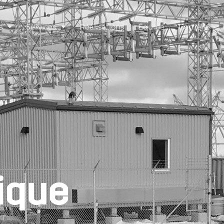
s
Services
Réalisations
Équipe
Carrière
ique