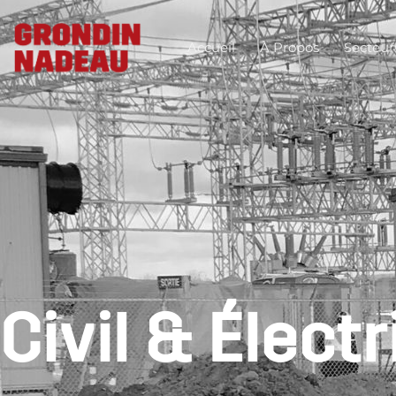
Accueil
À Propos
Secteur
Civil
&
Électr